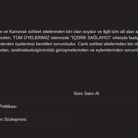
e Kameralı sohbet sitelerinden biri olan soydur ve ilgili tüm alt alan a
ünden, TÜM ÜYELERİMİZ sitemizde "İÇERİK SAĞLAYICI" sıfatıyla faaliye
den üyelerimiz kendileri sorumludur. Canlı sohbet sitelerinden biri ola
ndan, sesli/videolu/görüntülü görüşmelerinden ve eylemlerinden soruml
Süre Satın Al
 Politikası
ım Sözleşmesi