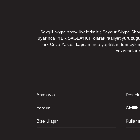
Sevgili skype show üyelerimiz ; Soydur Skype Show v
uyarınca "YER SAĞLAYICI" olarak faaliyet yürüttüğ
Türk Ceza Yasası kapsamında yaptıkları tüm eylemler
yazışmaları
Anasayfa
Destek
Yardım
Gizlilik
Bize Ulaşın
Kullan