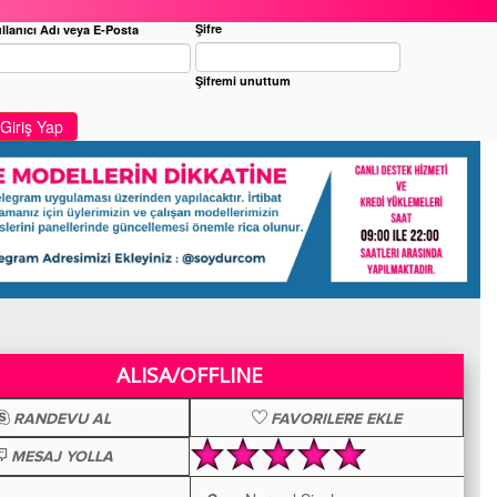
Şifre
llanıcı Adı veya E-Posta
Şifremi unuttum
Giriş Yap
ALISA/OFFLINE
RANDEVU AL
FAVORILERE EKLE
MESAJ YOLLA