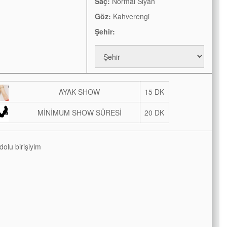
Saç:
Normal Siyah
Göz:
Kahverengi
Şehir:
AYAK SHOW
15 DK
MİNİMUM SHOW SÜRESİ
20 DK
olu birişiyim