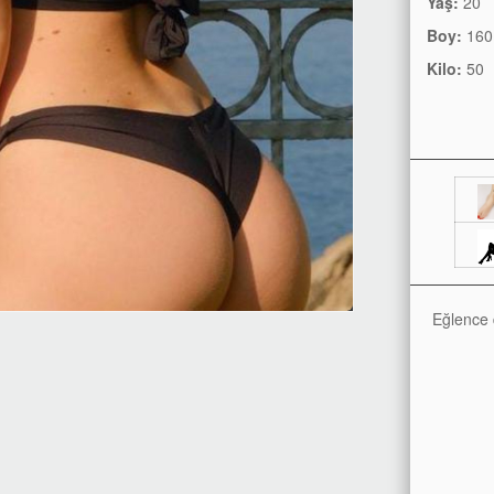
Yaş:
20
Boy:
160
Kilo:
50
Eğlence d